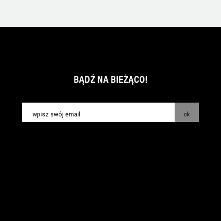
BĄDŹ NA BIEŻĄCO!
ok
kontakt:
info@piecsmakow.pl