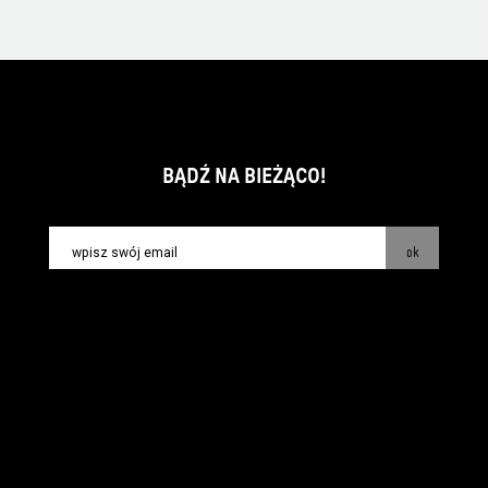
BĄDŹ NA BIEŻĄCO!
ok
kontakt:
info@piecsmakow.pl