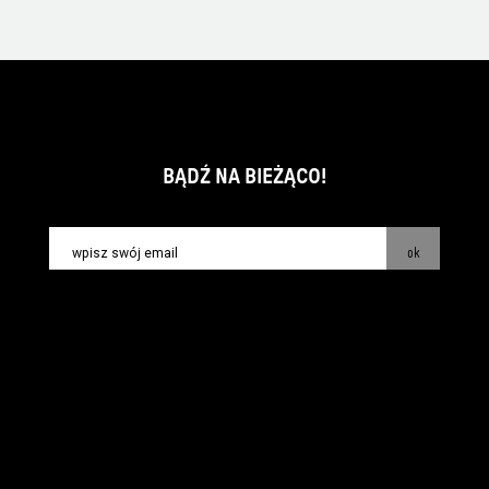
BĄDŹ NA BIEŻĄCO!
ok
kontakt:
info@piecsmakow.pl