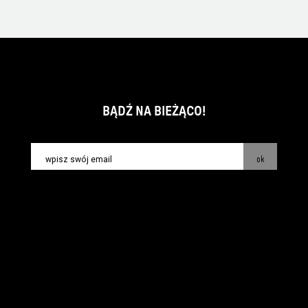
BĄDŹ NA BIEŻĄCO!
ok
kontakt:
info@piecsmakow.pl