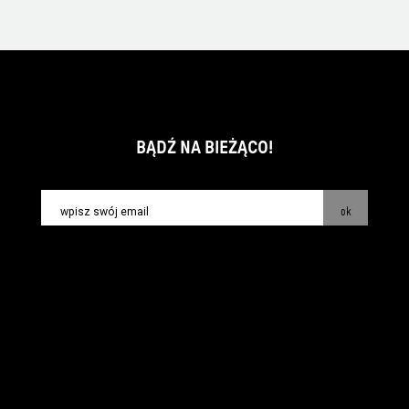
BĄDŹ NA BIEŻĄCO!
ok
kontakt:
info@piecsmakow.pl