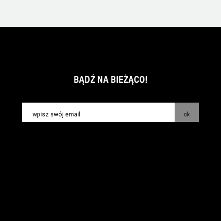
BĄDŹ NA BIEŻĄCO!
ok
kontakt:
info@piecsmakow.pl