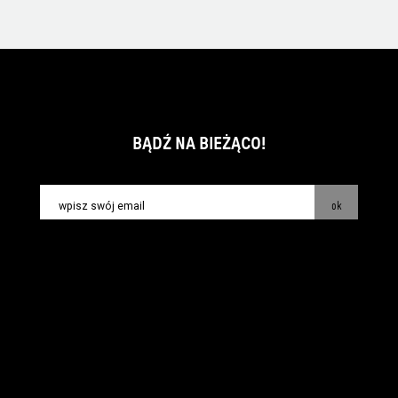
BĄDŹ NA BIEŻĄCO!
ok
kontakt:
info@piecsmakow.pl