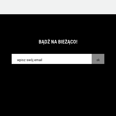
BĄDŹ NA BIEŻĄCO!
ok
kontakt:
info@piecsmakow.pl