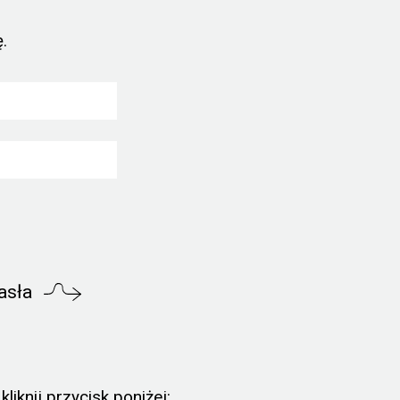
.
asła
liknij przycisk poniżej: