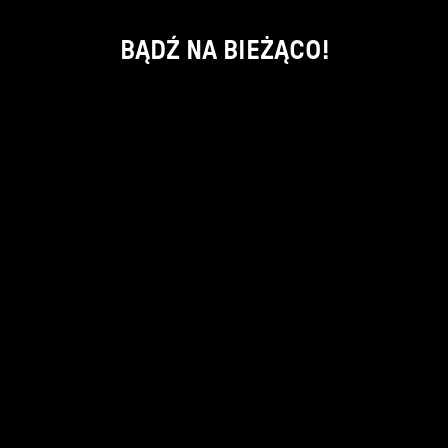
BĄDŹ NA BIEŻĄCO!
ok
kontakt:
info@piecsmakow.pl