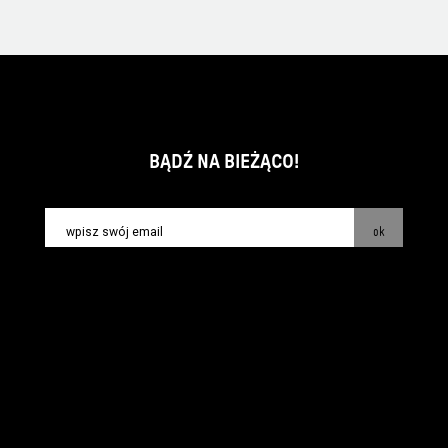
BĄDŹ NA BIEŻĄCO!
ok
kontakt:
info@piecsmakow.pl