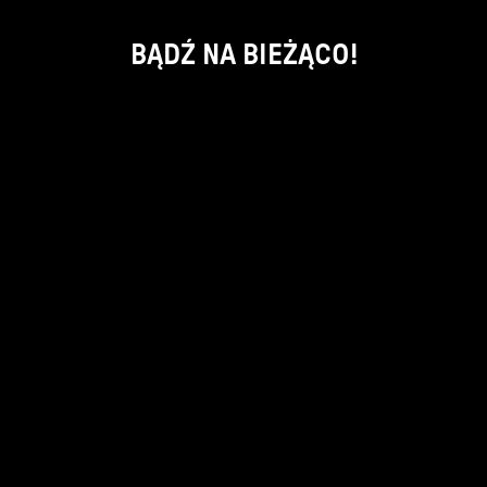
BĄDŹ NA BIEŻĄCO!
ok
kontakt:
info@piecsmakow.pl