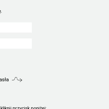
.
asła
liknij przycisk poniżej: