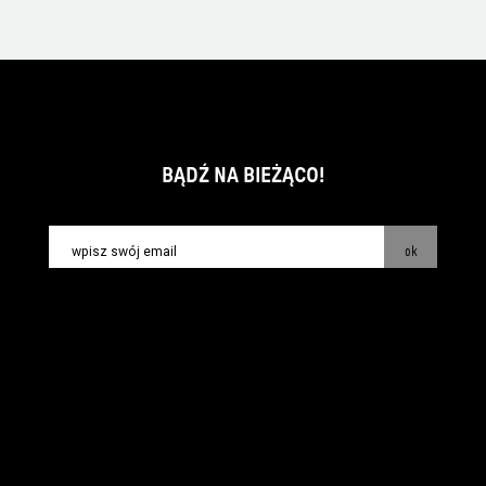
BĄDŹ NA BIEŻĄCO!
ok
kontakt:
info@piecsmakow.pl