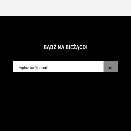
BĄDŹ NA BIEŻĄCO!
ok
kontakt:
info@piecsmakow.pl