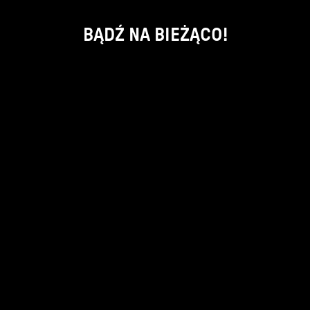
BĄDŹ NA BIEŻĄCO!
ok
kontakt:
info@piecsmakow.pl