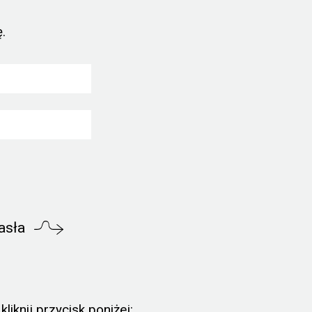
.
asła
liknij przycisk poniżej: