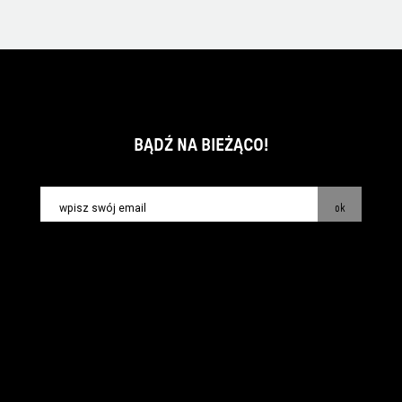
BĄDŹ NA BIEŻĄCO!
ok
kontakt:
info@piecsmakow.pl