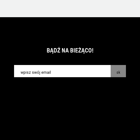
BĄDŹ NA BIEŻĄCO!
ok
kontakt:
info@piecsmakow.pl