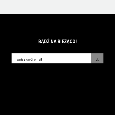
BĄDŹ NA BIEŻĄCO!
ok
kontakt:
info@piecsmakow.pl