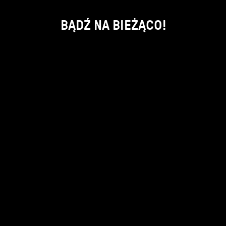
BĄDŹ NA BIEŻĄCO!
ok
kontakt:
info@piecsmakow.pl