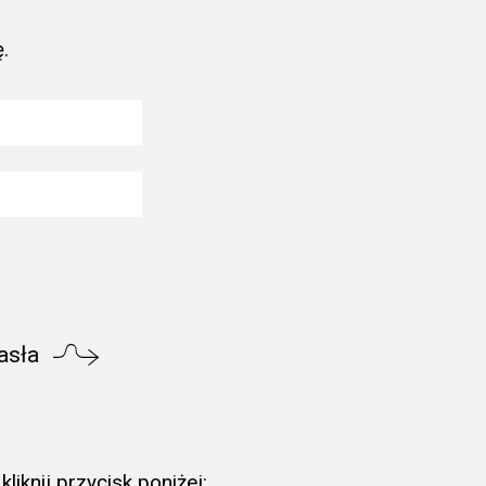
.
asła
liknij przycisk poniżej: