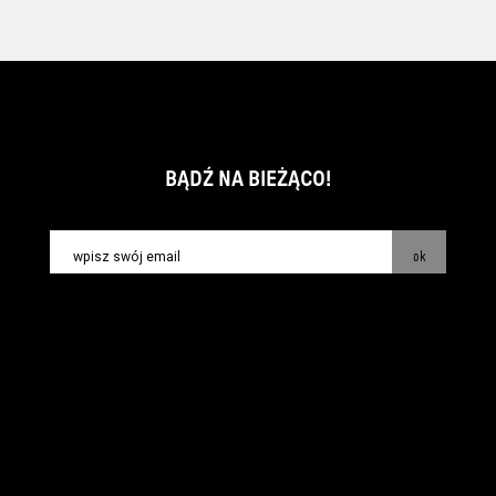
BĄDŹ NA BIEŻĄCO!
ok
kontakt:
info@piecsmakow.pl