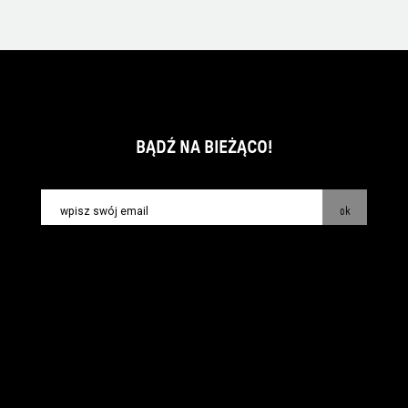
BĄDŹ NA BIEŻĄCO!
ok
kontakt:
info@piecsmakow.pl