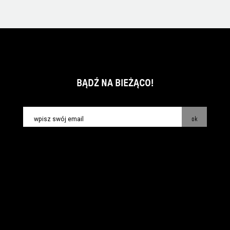
BĄDŹ NA BIEŻĄCO!
ok
kontakt:
info@piecsmakow.pl