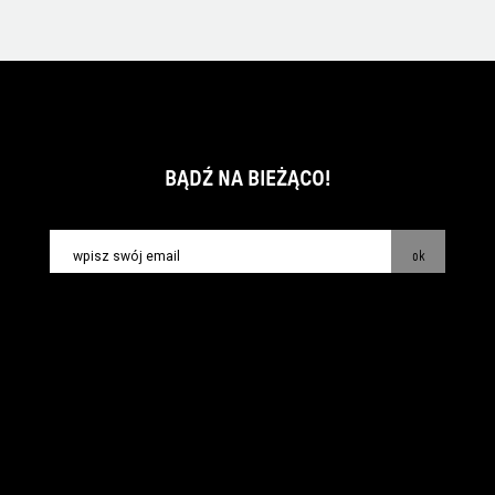
BĄDŹ NA BIEŻĄCO!
ok
kontakt:
info@piecsmakow.pl