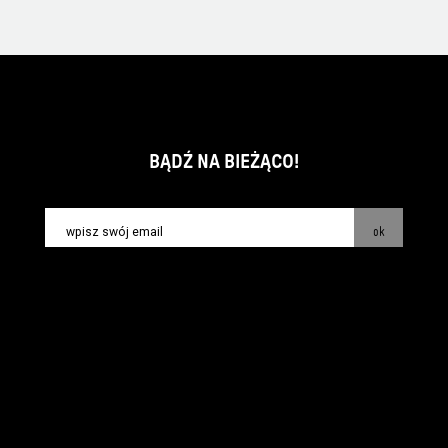
BĄDŹ NA BIEŻĄCO!
ok
kontakt:
info@piecsmakow.pl