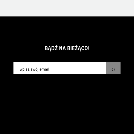
BĄDŹ NA BIEŻĄCO!
ok
kontakt:
info@piecsmakow.pl