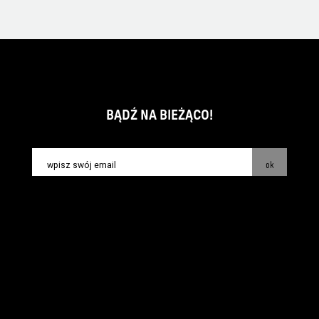
BĄDŹ NA BIEŻĄCO!
ok
kontakt:
info@piecsmakow.pl