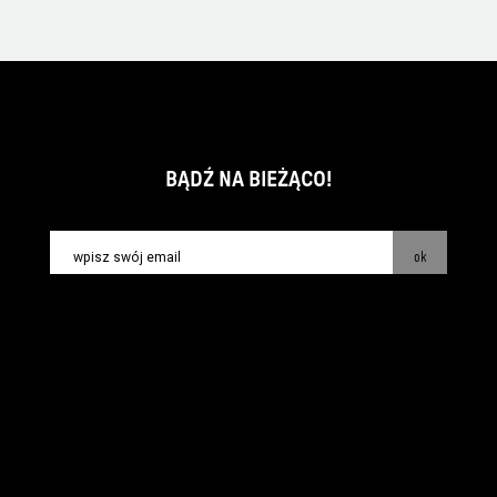
BĄDŹ NA BIEŻĄCO!
ok
kontakt:
info@piecsmakow.pl