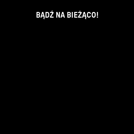
BĄDŹ NA BIEŻĄCO!
ok
kontakt:
info@piecsmakow.pl