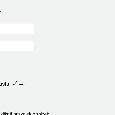
.
asła
liknij przycisk poniżej: