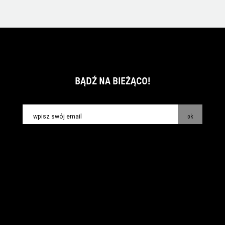
BĄDŹ NA BIEŻĄCO!
ok
kontakt:
info@piecsmakow.pl