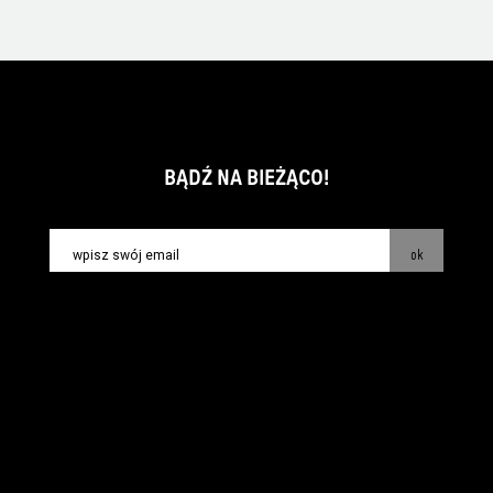
BĄDŹ NA BIEŻĄCO!
ok
kontakt:
info@piecsmakow.pl