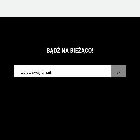
BĄDŹ NA BIEŻĄCO!
ok
kontakt:
info@piecsmakow.pl