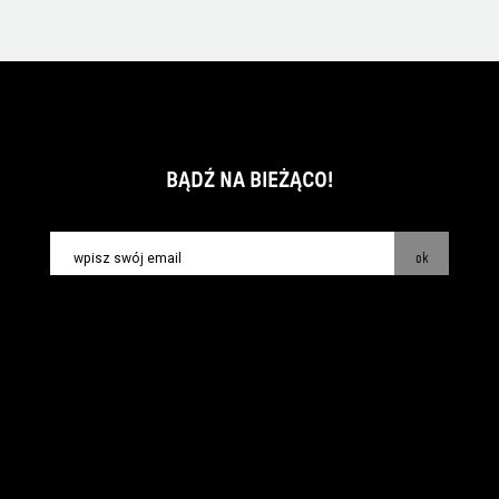
BĄDŹ NA BIEŻĄCO!
ok
kontakt:
info@piecsmakow.pl