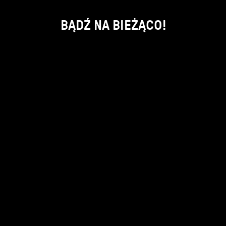
BĄDŹ NA BIEŻĄCO!
ok
kontakt:
info@piecsmakow.pl