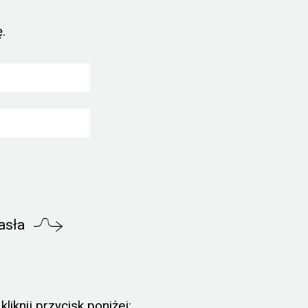
.
asła
liknij przycisk poniżej: