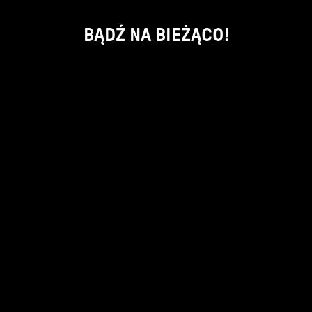
BĄDŹ NA BIEŻĄCO!
ok
kontakt:
info@piecsmakow.pl