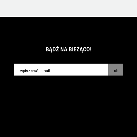
BĄDŹ NA BIEŻĄCO!
ok
kontakt:
info@piecsmakow.pl