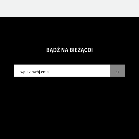
BĄDŹ NA BIEŻĄCO!
ok
kontakt:
info@piecsmakow.pl