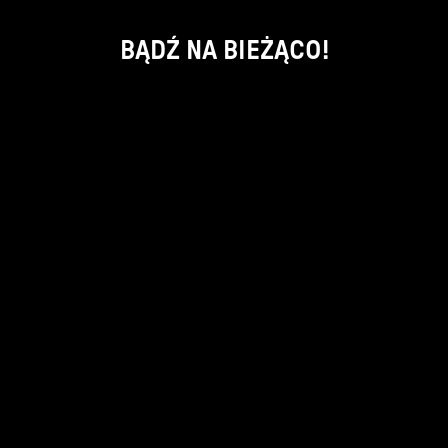
BĄDŹ NA BIEŻĄCO!
ok
kontakt:
info@piecsmakow.pl