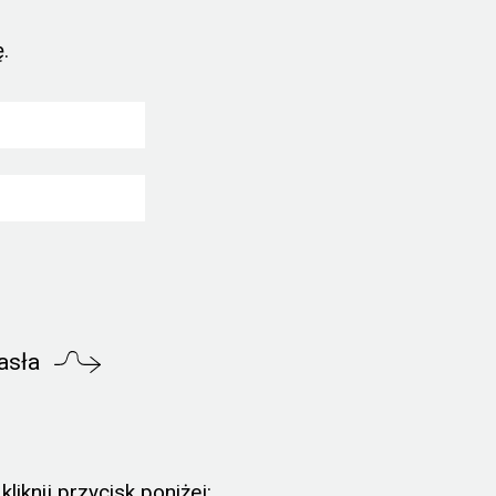
.
asła
liknij przycisk poniżej: