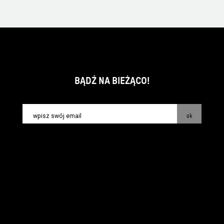
BĄDŹ NA BIEŻĄCO!
ok
kontakt:
info@piecsmakow.pl