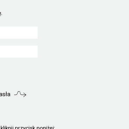
.
asła
liknij przycisk poniżej: