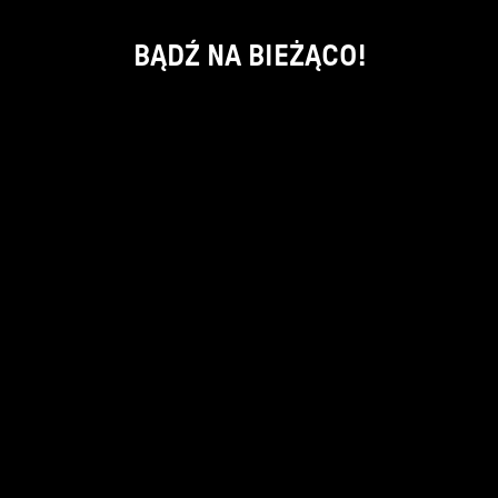
BĄDŹ NA BIEŻĄCO!
ok
kontakt:
info@piecsmakow.pl