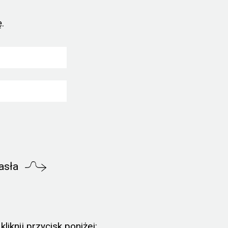
.
asła
liknij przycisk poniżej: