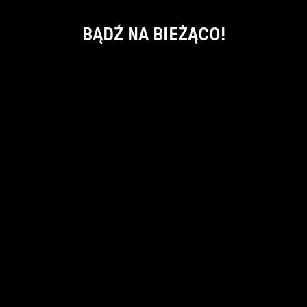
BĄDŹ NA BIEŻĄCO!
ok
kontakt:
info@piecsmakow.pl