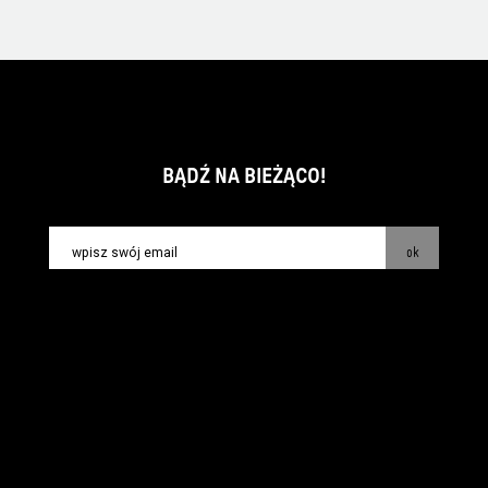
BĄDŹ NA BIEŻĄCO!
ok
kontakt:
info@piecsmakow.pl