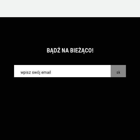
BĄDŹ NA BIEŻĄCO!
ok
kontakt:
info@piecsmakow.pl