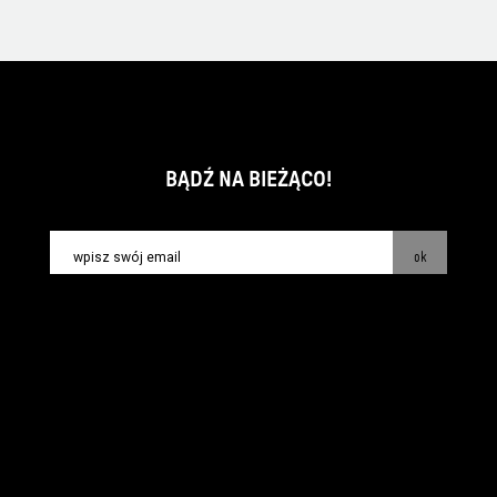
BĄDŹ NA BIEŻĄCO!
ok
kontakt:
info@piecsmakow.pl