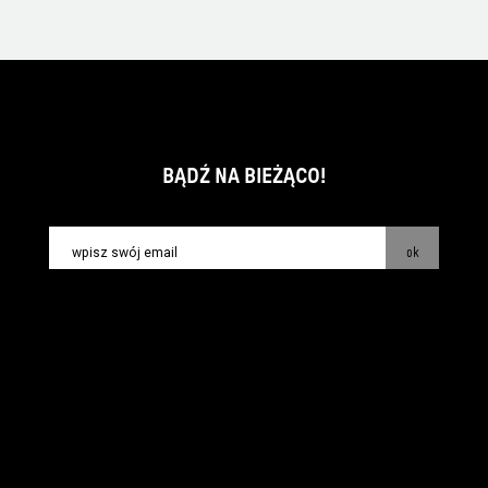
BĄDŹ NA BIEŻĄCO!
ok
kontakt:
info@piecsmakow.pl