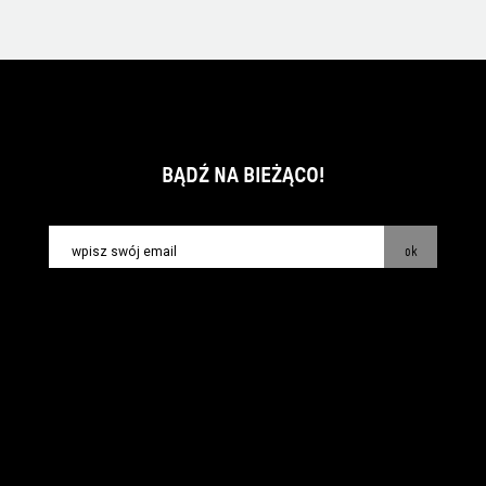
BĄDŹ NA BIEŻĄCO!
ok
kontakt:
info@piecsmakow.pl