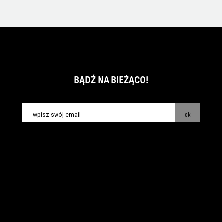
BĄDŹ NA BIEŻĄCO!
ok
kontakt:
info@piecsmakow.pl