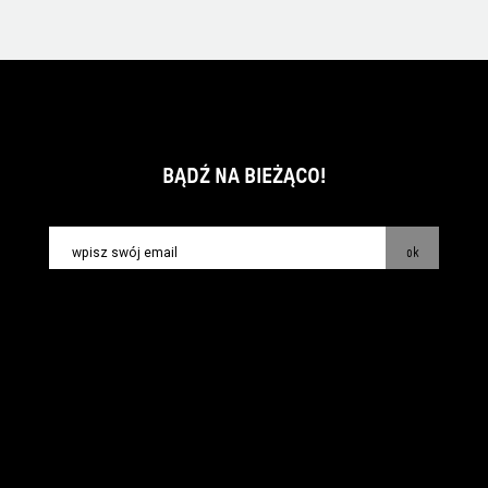
BĄDŹ NA BIEŻĄCO!
ok
kontakt:
info@piecsmakow.pl