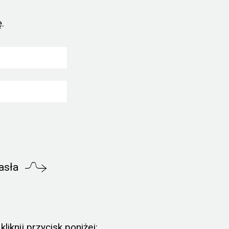
.
asła
liknij przycisk poniżej: