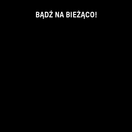
BĄDŹ NA BIEŻĄCO!
ok
kontakt:
info@piecsmakow.pl