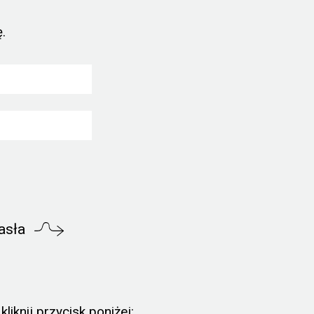
.
asła
liknij przycisk poniżej: