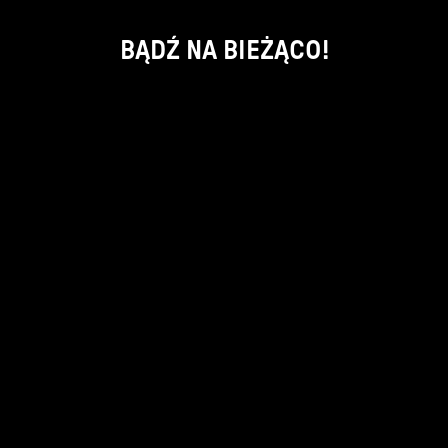
BĄDŹ NA BIEŻĄCO!
ok
kontakt:
info@piecsmakow.pl