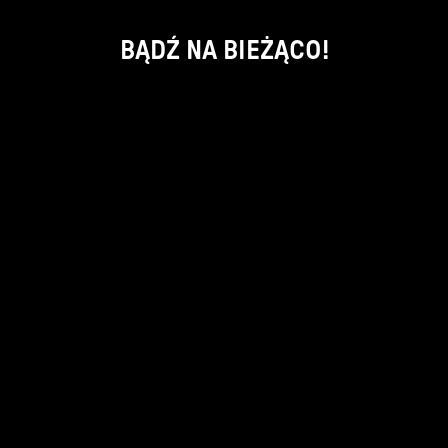
BĄDŹ NA BIEŻĄCO!
ok
kontakt:
info@piecsmakow.pl