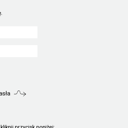
.
asła
liknij przycisk poniżej: