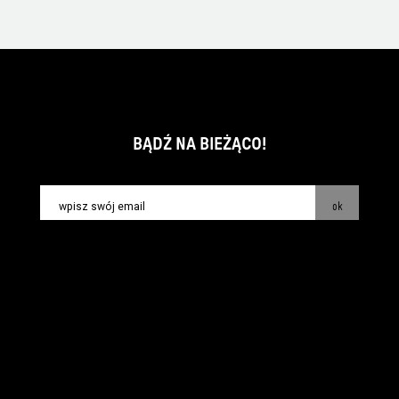
BĄDŹ NA BIEŻĄCO!
ok
kontakt:
info@piecsmakow.pl